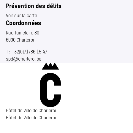
Annuaire
(Section actuelle)
Prévention des délits
Media center
Voir sur la carte
Coordonnées
Mes démarches
Rue Tumelaire 80
6000 Charleroi
T :
+32(0)71/86 15 47
spd@​charleroi.​be
Charleroi
Hôtel de Ville de Charleroi
Hôtel de Ville de Charleroi
Hôtel de Ville de Charleroi
Place Vauban 14 – 15
6000 Charleroi