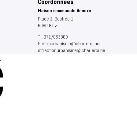
Coordonnées
Maison communale Annexe
Place J. Destrée 1
6060 Gilly
T :
071/863800
Permisurbanisme@​charleroi.​be
infractionurbanisme@​charleroi.​be
Charleroi
Place Vauban 14 – 15
let)