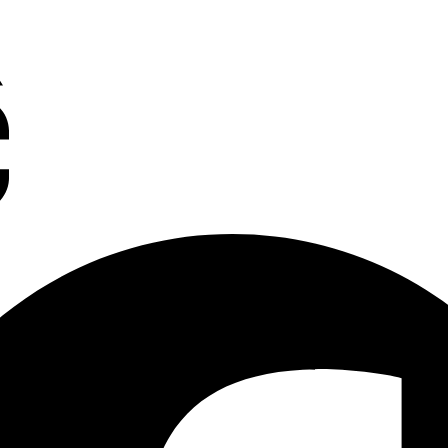
e
Charleroi