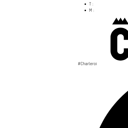
T :
071 86 00 00
M :
info@​charleroi.​b
#Charleroi