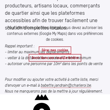
Annuaire
producteurs, artisans locaux, commerçants
Media center
de quartier ainsi que les plateformes
accessibles afin de trouver facilement une
Mes démarches
solution d’emplettes locales.
Pour afficher ce contenu intégré, vous devez autoriser les
contenus externes (Google My Maps) dans vos préférences
de cookies.
Commercants Producteurs et Artisans de Charleroi
Rappel important :
Ouvrir le contenu intégré dans une nouvelle fenêtre
Gérer mes cookies
- limiter au maximum les déplacements
- veiller à la distanciation sociale d’1 mètre minimum
Ouvrir dans une nouvelle fenêtre
- autoriser une personne par 10m² dans les points de vente
Pour modifier ou ajouter votre activité à cette liste, merci
d’envoyer un e‑mail à
babette.​jandrain@​charleroi.​be
.
Nous ne manquerons pas de la mettre à jour régulièrement.
Charleroi