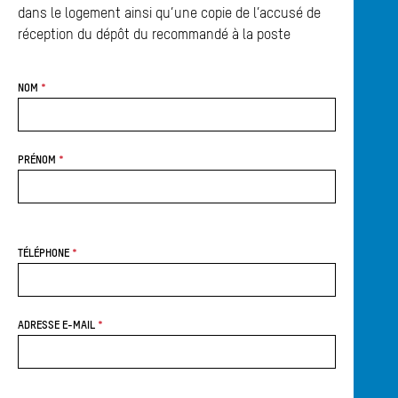
Annuaire
Charleroi
dans le logement ainsi qu’une copie de l’accusé de
Media center
réception du dépôt du recommandé à la poste
Mes démarches
NOM
#Charleroi
PRÉNOM
Fa
TÉLÉPHONE
ADRESSE E-MAIL