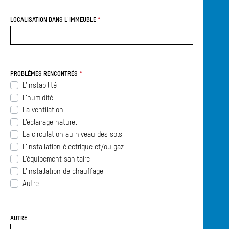
LOCALISATION DANS L'IMMEUBLE
PROBLÈMES RENCONTRÉS
L’instabilité
L’humidité
La ventilation
L’éclairage naturel
La circulation au niveau des sols
L’installation électrique et/ou gaz
L’équipement sanitaire
L’installation de chauffage
Autre
© 2026 Ville de Charleroi, tous droits réservés
Mentions légales
Contactez-nous
AUTRE
Gérer mes cookies