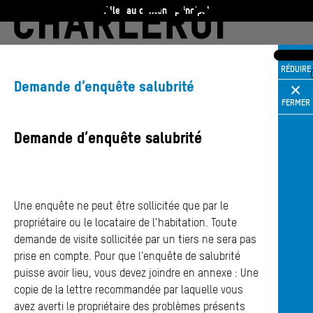
Aller au contenu principal
Charleroi
Vie communale
RÉDUIRE
Charleroi
Demande d’enquête salubrité
FERMER
Vivre
Demande d’enquête salubrité
Travailler
Hôtel de Ville de Charleroi
Hôtel de Ville de Charleroi
Découvrir
Une enquête ne peut être sollicitée que par le
Hôtel de Ville de Charleroi
Place Vauban 14 – 15
propriétaire ou le locataire de l’habitation. Toute
6000 Charleroi
demande de visite sollicitée par un tiers ne sera pas
360 ans
prise en compte. Pour que l’enquête de salubrité
(s’ouvre dans un nouvel onglet)
puisse avoir lieu, vous devez joindre en annexe : Une
T :
071 86 00 00
Actualités
copie de la lettre recommandée par laquelle vous
M :
info@​charleroi.​be
Agenda
avez averti le propriétaire des problèmes présents