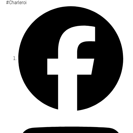
#Charleroi
Fa
Yo