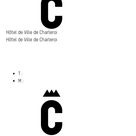
Hôtel de Ville de Charleroi
Hôtel de Ville de Charleroi
Hôtel de Ville de Charleroi
Place Vauban 14 – 15
6000 Charleroi
(s’ouvre dans un nouvel onglet)
T :
071 86 00 00
M :
info@​charleroi.​be
Charleroi