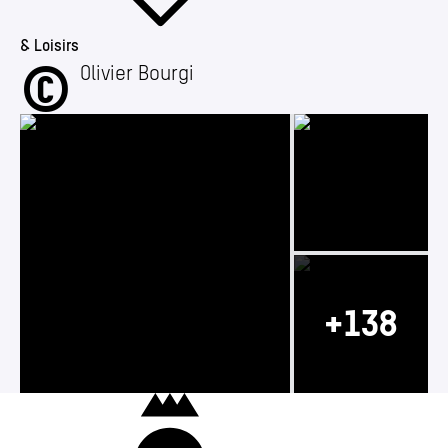
& Loisirs
©
Brocante des Quais 2025
Olivier Bourgi
Photo 2/141
Photo 1/141
Photo 3/141
Charleroi