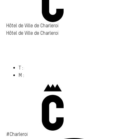
Hôtel de Ville de Charleroi
Hôtel de Ville de Charleroi
Hôtel de Ville de Charleroi
Place Vauban 14 – 15
6000 Charleroi
(s’ouvre dans un nouvel onglet)
T :
071 86 00 00
M :
info@​charleroi.​be
Charleroi
#Charleroi