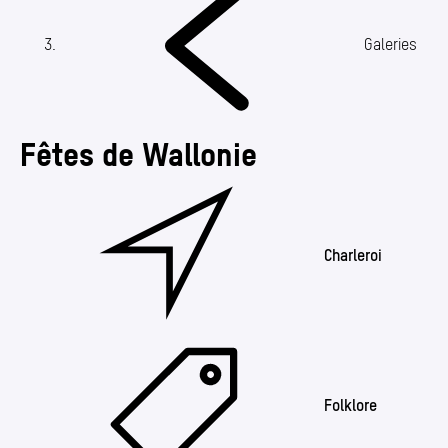
Annuaire
Media center
(Section actuelle)
Galeries
Mes démarches
Fêtes de Wallonie
Charleroi
Folklore