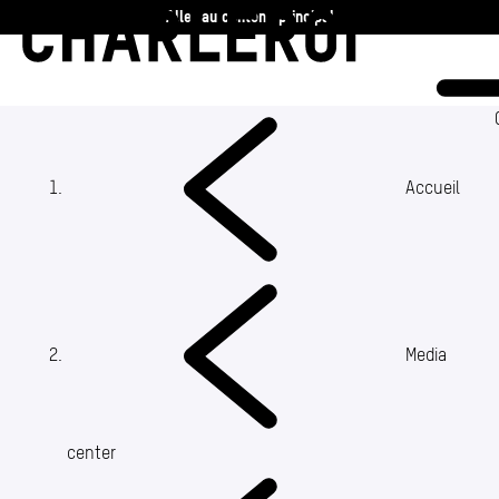
Aller au contenu principal
Charleroi
Vie communale
Vivre
Accueil
Travailler
Découvrir
Media
360 ans
Actualités
center
Agenda