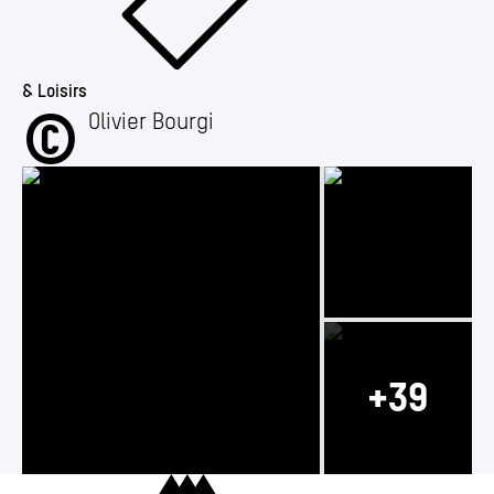
& Loisirs
©
Grand Palais — Inauguration officielle 2025
Olivier Bourgi
Photo 2/42
Photo 1/42
Photo 3/42
Charleroi