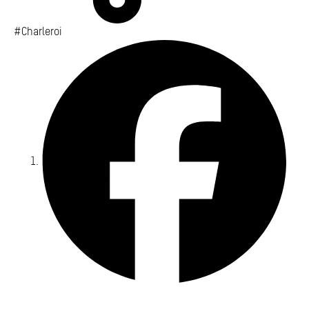
#Charleroi
Fa
Yo