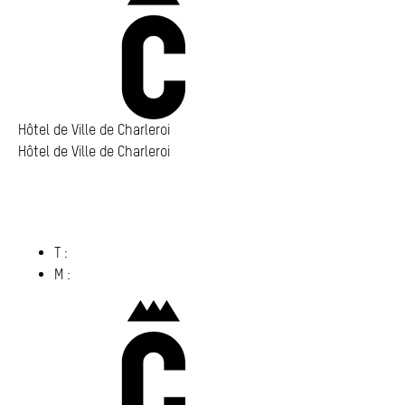
Hôtel de Ville de Charleroi
Hôtel de Ville de Charleroi
Hôtel de Ville de Charleroi
Place Vauban 14 – 15
6000 Charleroi
(s’ouvre dans un nouvel onglet)
T :
071 86 00 00
M :
info@​charleroi.​be
Charleroi