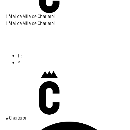
Hôtel de Ville de Charleroi
Hôtel de Ville de Charleroi
Hôtel de Ville de Charleroi
Place Vauban 14 – 15
6000 Charleroi
(s’ouvre dans un nouvel onglet)
T :
071 86 00 00
M :
info@​charleroi.​be
Charleroi
#Charleroi
Fa