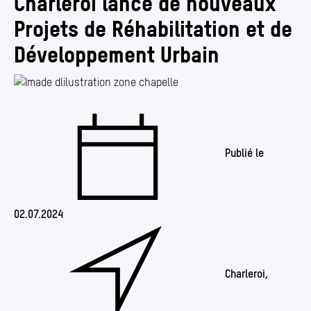
Charleroi lance de nouveaux
Annuaire
Projets de Réhabilitation et de
Media center
Développement Urbain
Mes démarches
Publié le
02.07.2024
Charleroi,