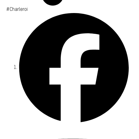
#Charleroi
Fa
Yo