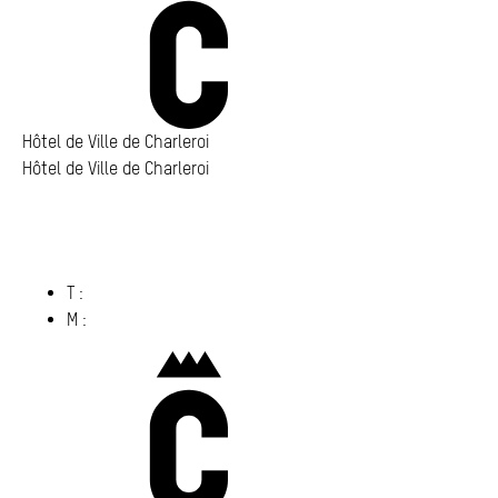
Hôtel de Ville de Charleroi
Hôtel de Ville de Charleroi
Hôtel de Ville de Charleroi
Place Vauban 14 – 15
6000 Charleroi
(s’ouvre dans un nouvel onglet)
T :
071 86 00 00
M :
info@​charleroi.​be
Charleroi