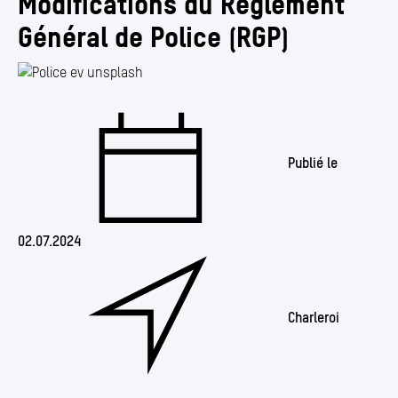
Modifications du Règlement
Annuaire
Général de Police (RGP)
Media center
Mes démarches
Publié le
02.07.2024
Charleroi