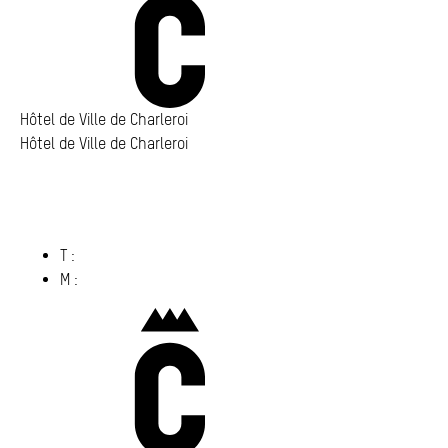
Hôtel de Ville de Charleroi
Hôtel de Ville de Charleroi
Hôtel de Ville de Charleroi
Place Vauban 14 – 15
6000 Charleroi
(s’ouvre dans un nouvel onglet)
T :
071 86 00 00
M :
info@​charleroi.​be
Charleroi