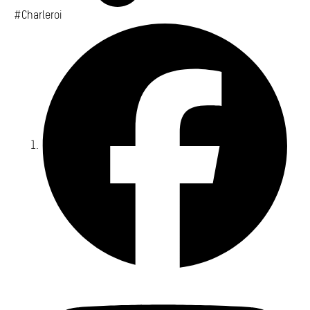
#Charleroi
Fa
Yo