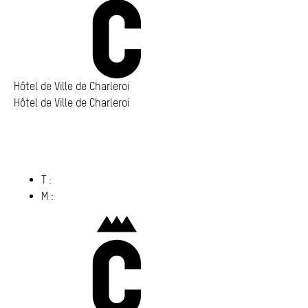
Annuaire
Media center
Mes démarches
Hôtel de Ville de Charleroi
Hôtel de Ville de Charleroi
Hôtel de Ville de Charleroi
Place Vauban 14 – 15
6000 Charleroi
(s’ouvre dans un nouvel onglet)
T :
071 86 00 00
M :
info@​charleroi.​be
Charleroi