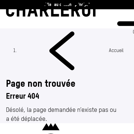
Aller au contenu principal
Charleroi
Vie communale
Vivre
Accueil
Travailler
Page non trouvée
Découvrir
Erreur 404
360 ans
Désolé, la page demandée n’existe pas ou
a été déplacée.
Actualités
(Section actuelle)
Charleroi
Agenda