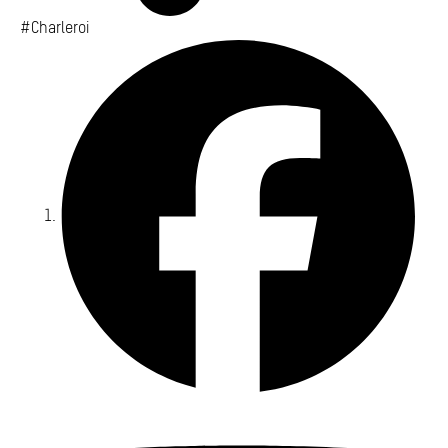
#Charleroi
Fa
Yo