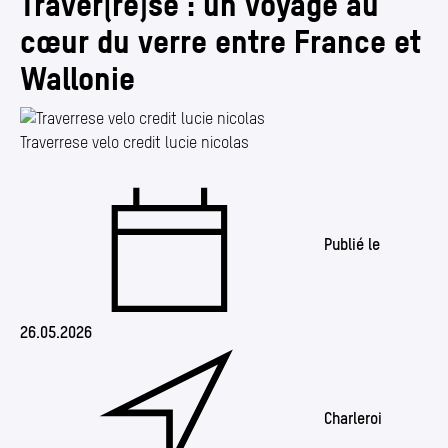
Traver(re)se : un voyage au
Annuaire
cœur du verre entre France et
Media center
Wallonie
Mes démarches
Traverrese velo credit lucie nicolas
Publié le
26.05.2026
Charleroi