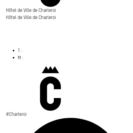
Hôtel de Ville de Charleroi
Hôtel de Ville de Charleroi
Hôtel de Ville de Charleroi
Place Vauban 14 – 15
6000 Charleroi
(s’ouvre dans un nouvel onglet)
T :
071 86 00 00
M :
info@​charleroi.​be
Charleroi
#Charleroi
Fa