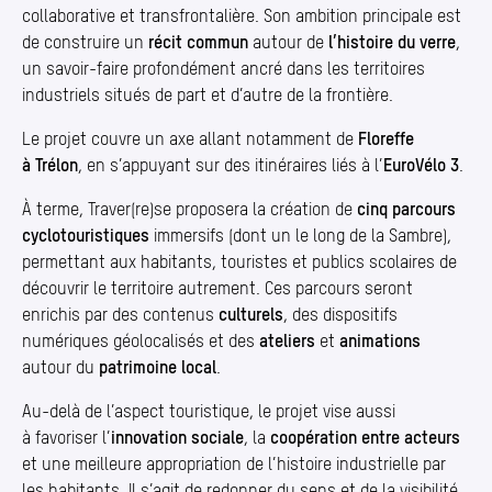
collaborative et transfrontalière. Son ambition principale est
de construire un
récit commun
autour de
l’histoire du verre
,
un savoir-faire profondément ancré dans les territoires
industriels situés de part et d’autre de la frontière.
Le projet couvre un axe allant notamment de
Floreffe
à Trélon
, en s’appuyant sur des itinéraires liés à l’
EuroVélo 3
.
À terme, Traver(re)se proposera la création de
cinq parcours
cyclotouristiques
immersifs (dont un le long de la Sambre),
permettant aux habitants, touristes et publics scolaires de
découvrir le territoire autrement. Ces parcours seront
enrichis par des contenus
culturels
, des dispositifs
numériques géolocalisés et des
ateliers
et
animations
autour du
patrimoine
local
.
Au-delà de l’aspect touristique, le projet vise aussi
à favoriser l’
innovation sociale
, la
coopération entre acteurs
et une meilleure appropriation de l’histoire industrielle par
les habitants. Il s’agit de redonner du sens et de la visibilité