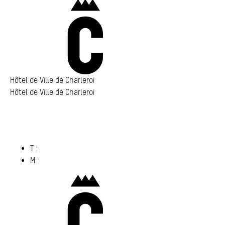
Charleroi
Hôtel de Ville de Charleroi
Hôtel de Ville de Charleroi
Hôtel de Ville de Charleroi
Place Vauban 14 – 15
6000 Charleroi
(s’ouvre dans un nouvel onglet)
T :
071 86 00 00
M :
info@​charleroi.​be
Charleroi