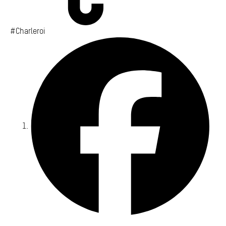
#Charleroi
Fa
Yo