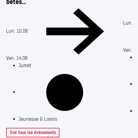
bêtes…
Date de
Date de début : 10.08.2026
Date de 
Lun. 1
Lun. 10.08
Ven. 14
M
Ven. 14.08
Jumet
J
Jeunesse & Loisirs
Voir tous les évènements