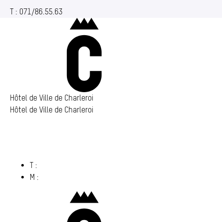
T :
071/86.55.63
Charleroi
Hôtel de Ville de Charleroi
Hôtel de Ville de Charleroi
Hôtel de Ville de Charleroi
Place Vauban 14 – 15
6000 Charleroi
(s’ouvre dans un nouvel onglet)
T :
071 86 00 00
M :
info@​charleroi.​be
Charleroi