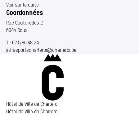
Voir sur la carte
Coordonnées
Rue Couturelles 2
6044 Roux
T :
071/86.48.24
infrasportscharleroi@​charleroi.​be
Charleroi
Hôtel de Ville de Charleroi
Hôtel de Ville de Charleroi
Hôtel de Ville de Charleroi
Place Vauban 14 – 15
6000 Charleroi
(s’ouvre dans un nouvel onglet)