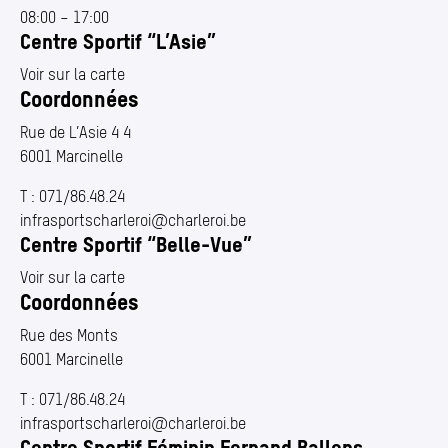
08:00
–
17:00
Centre Sportif
“
L’Asie”
Voir sur la carte
Coordonnées
Pour afficher ce contenu intégré, vous devez autoriser les
Rue de L’Asie 4 4
contenus externes (Google Maps) dans vos préférences
6001 Marcinelle
de cookies.
T :
071/86.48.24
Gérer mes cookies
infrasportscharleroi@​charleroi.​be
Centre Sportif
“
Belle-Vue”
Voir sur la carte
Coordonnées
Rue des Monts
6001 Marcinelle
T :
071/86.48.24
infrasportscharleroi@​charleroi.​be
Centre Sportif Féminin Fernand Ballens