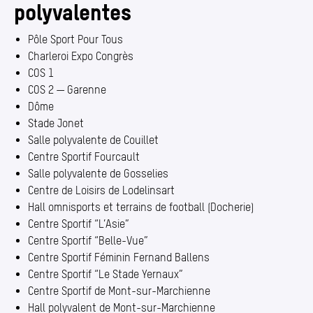
Annuaire
(Section actuelle)
polyvalentes
Media center
Pôle Sport Pour Tous
Charleroi Expo Congrès
Mes démarches
COS 1
COS 2 — Garenne
Dôme
Stade Jonet
Salle polyvalente de Couillet
Centre Sportif Fourcault
Salle polyvalente de Gosselies
Centre de Loisirs de Lodelinsart
Hall omnisports et terrains de football (Docherie)
Centre Sportif
“
L’Asie”
Centre Sportif
“
Belle-Vue”
Centre Sportif Féminin Fernand Ballens
Centre Sportif
“
Le Stade Yernaux”
Centre Sportif de Mont-sur-Marchienne
Hall polyvalent de Mont-sur-Marchienne