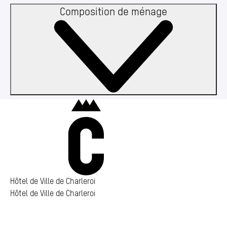
Demande de renseignements état civil/​population
Demande d’extrait de casier judiciaire
Composition de ménage
Charleroi
Hôtel de Ville de Charleroi
Hôtel de Ville de Charleroi
Hôtel de Ville de Charleroi
Place Vauban 14 – 15
6000 Charleroi