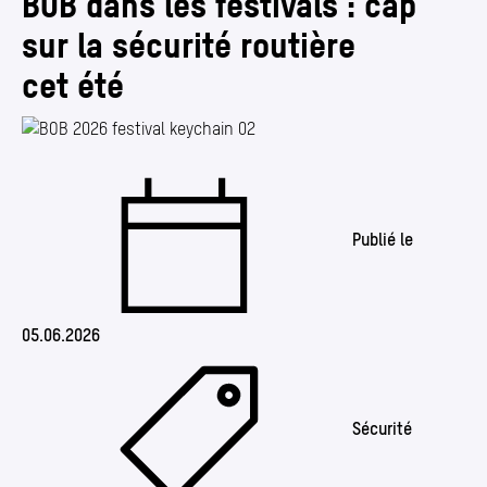
BOB dans les festivals : cap
Annuaire
sur la sécurité routière
Media center
cet été
Mes démarches
Publié le
05.06.2026
Sécurité